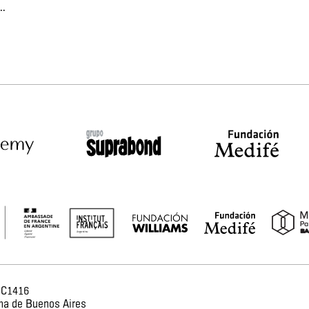
..
 C1416
ma de Buenos Aires