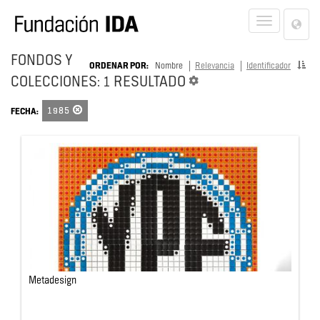
Lan
Toggle
Opt
navigat
FONDOS Y
ORDENAR POR:
Nombre
Relevancia
Identificador
COLECCIONES: 1 RESULTADO
1985
FECHA:
Metadesign