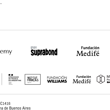
..
 C1416
ma de Buenos Aires