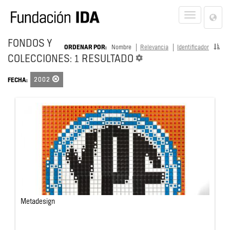
Lan
Toggle
Opt
navigat
FONDOS Y
ORDENAR POR:
Nombre
Relevancia
Identificador
COLECCIONES: 1 RESULTADO
2002
FECHA:
Metadesign