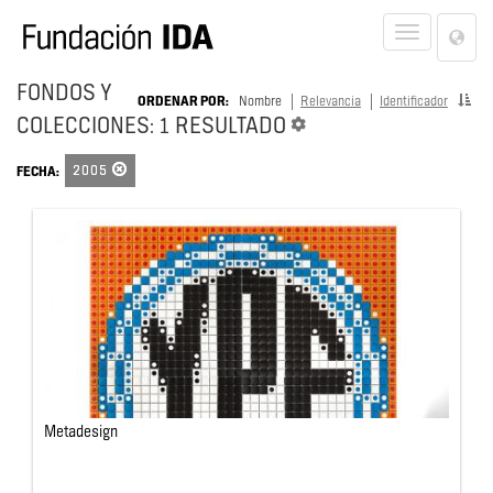
Lan
Toggle
Opt
navigat
FONDOS Y
ORDENAR POR:
Nombre
Relevancia
Identificador
COLECCIONES: 1 RESULTADO
2005
FECHA:
Metadesign