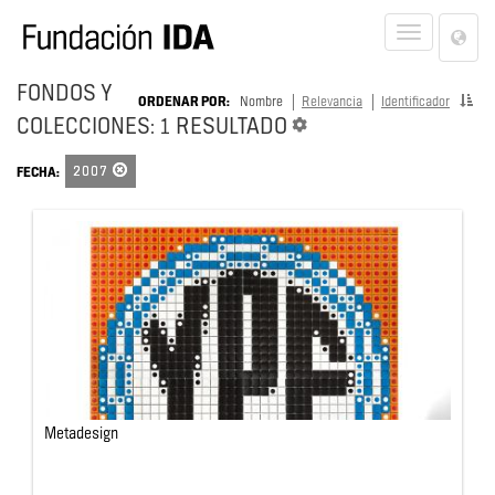
Lan
Toggle
Opt
navigat
FONDOS Y
ORDENAR POR:
Nombre
Relevancia
Identificador
COLECCIONES: 1 RESULTADO
2007
FECHA:
Metadesign