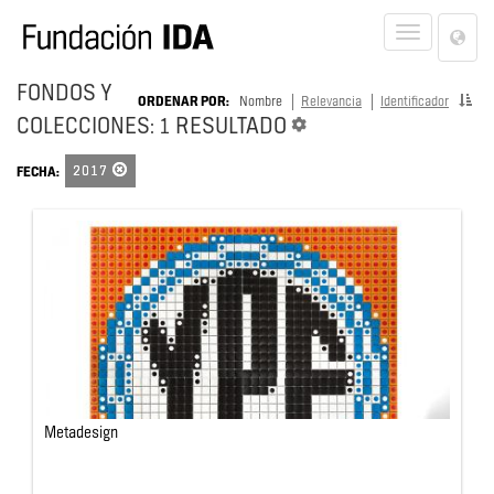
Lan
Toggle
Opt
navigat
FONDOS Y
ORDENAR POR:
Nombre
Relevancia
Identificador
COLECCIONES: 1 RESULTADO
2017
FECHA:
Metadesign