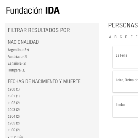
PERSONAS
FILTRAR RESULTADOS POR
A
B
C
D
E
F
NACIONALIDAD
Argentina (57)
La Feliz
Austríaca (2)
Española (2)
Húngara (1)
Leiro, Reinald
FECHAS DE NACIMIENTO Y MUERTE
1900 (1)
1901 (1)
1902 (2)
Limbo
1903 (2)
1904 (2)
1905 (2)
1906 (2)
y 112 más