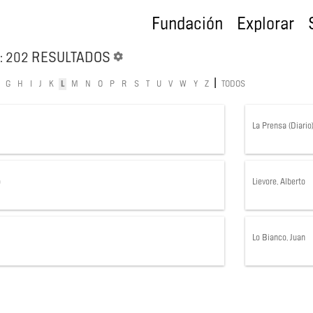
Fundación
Explorar
: 202 RESULTADOS
|
G
H
I
J
K
L
M
N
O
P
R
S
T
U
V
W
Y
Z
TODOS
La Prensa (Diario
o
Lievore, Alberto
Lo Bianco, Juan