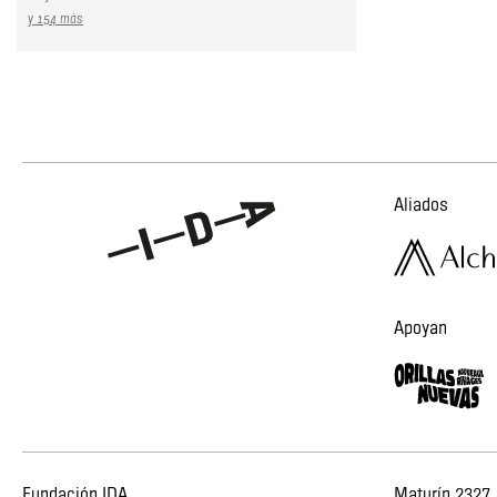
y 154 más
Aliados
Apoyan
Fundación IDA
Maturín 2327,