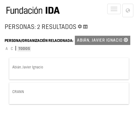
Lan
Toggle
Opt
navigat
PERSONAS: 2 RESULTADOS
ABIÁN, JAVIER IGNACIO
PERSONA/ORGANIZACIÓN RELACIONADA:
|
A
C
TODOS
Abián, Javier Ignacio
CRANN