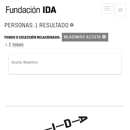
Lan
Toggle
Opt
navigat
PERSONAS: 1 RESULTADO
WLADIMIRO ACOSTA
FONDO O COLECCIÓN RELACIONADO:
|
A
TODOS
Acosta, Wladimiro