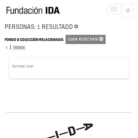
Lan
Toggle
Opt
navigat
PERSONAS: 1 RESULTADO
JUAN KURCHAN
FONDO O COLECCIÓN RELACIONADO:
|
K
TODOS
Kurchan, Juan