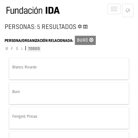
Lan
Toggle
Opt
navigat
PERSONAS: 5 RESULTADOS
BURÓ
PERSONA/ORGANIZACIÓN RELACIONADA:
|
B
F
G
L
TODOS
Blanco, Ricardo
Buró
Feingold, Pincas