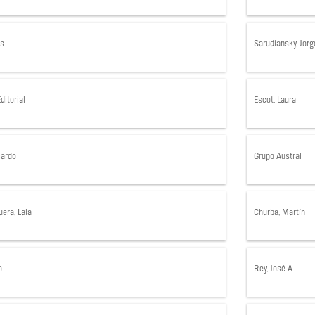
os
Sarudiansky, Jorg
ditorial
Escot, Laura
cardo
Grupo Austral
era, Lala
Churba, Martín
o
Rey, José A.