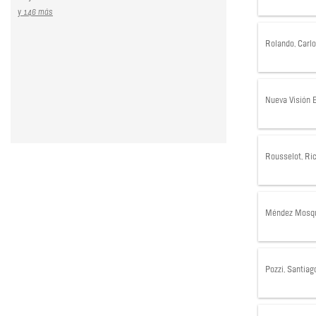
y 146 más
Rolando, Carl
Nueva Visión E
Rousselot, Ri
Méndez Mosqu
Pozzi, Santiag