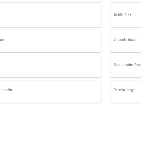
Tarelli, Kika
món
Visconti, Josué
Schussheim, Ren
e diseño
Pereira, Jorge
ebecorena
Estebecorena, Jav
 Alejo
Churba, Federico