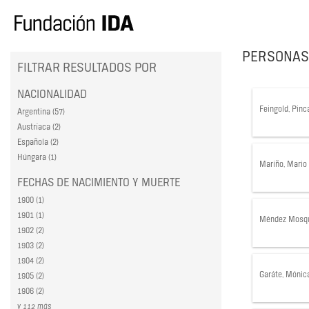
PERSONAS
FILTRAR RESULTADOS POR
NACIONALIDAD
Feingold, Pinc
Argentina (57)
Austríaca (2)
Española (2)
Húngara (1)
Mariño, Mario
FECHAS DE NACIMIENTO Y MUERTE
1900 (1)
1901 (1)
Méndez Mosqu
1902 (2)
1903 (2)
1904 (2)
Garáte, Mónic
1905 (2)
1906 (2)
y 112 más