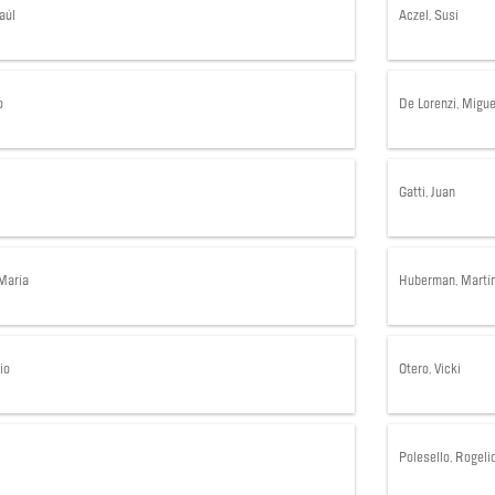
aúl
Aczel, Susi
o
De Lorenzi, Migue
Gatti, Juan
 María
Huberman, Martí
io
Otero, Vicki
Polesello, Rogeli