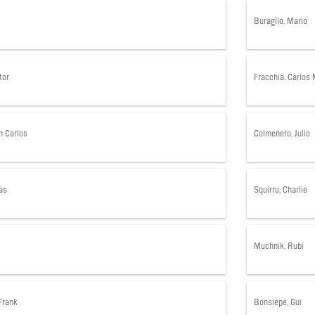
Buraglio, Mario
tor
Fracchia, Carlos 
n Carlos
Colmenero, Julio
ás
Squirru, Charlie
Muchnik, Rubí
Frank
Bonsiepe, Gui