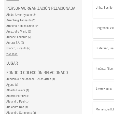
Uribe, Basilio
PERSONA/ORGANIZACIÓN RELACIONADA
Abián, Javier Ignacio (2)
Aizenberg, Leonardo (2)
Arabena, Yanina Grisel (2)
Delgrosso, Víc
Arca, Julio Mario (2)
Aubone, Eduardo (2)
Aurora S.A. (2)
Blanco, Ricardo (4)
Distéfano, Jua
y 61 más
LUGAR
Jiménez, Nicol
FONDO O COLECCIÓN RELACIONADO
Academia Nacional de Bellas Artes (1)
Agens (1)
Álvarez, Julio
Alberto Lievore (1)
Alberto Potenza (1)
Alejandro Paul (1)
Alejandro Ros (1)
Memelsdorff, 
Alejandro Sarmiento (1)