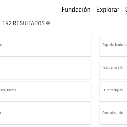
Fundación
Explorar
: 192 RESULTADOS
as
Coppola, Norbert
Fototrama S.A.
era, Carlos
El Corte Inglés
a
Compaired, Hécto