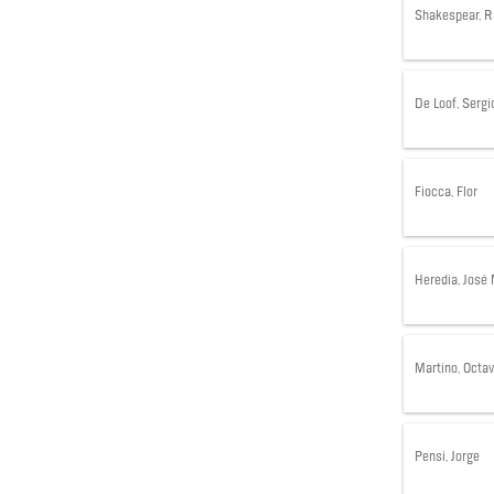
Shakespear, R
De Loof, Sergi
Fiocca, Flor
Heredia, José
Martino, Octav
Pensi, Jorge