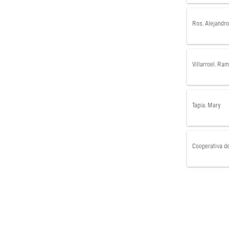
Ros, Alejandro
Villarroel, Ra
Tapia, Mary
Cooperativa d
Hermanos Est
Estebecorena,