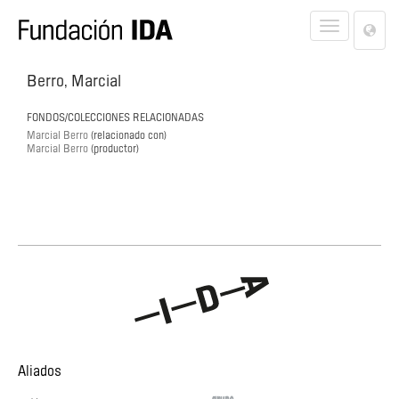
Lan
Toggle
Opt
navigat
Berro, Marcial
FONDOS/COLECCIONES RELACIONADAS
Marcial Berro
(relacionado con)
Marcial Berro
(productor)
Aliados