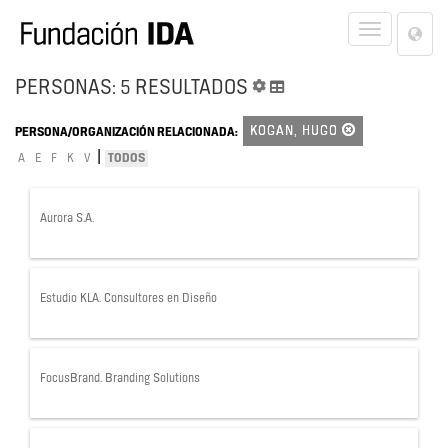
Lan
Toggle
Opt
navigat
PERSONAS: 5 RESULTADOS
KOGAN, HUGO
PERSONA/ORGANIZACIÓN RELACIONADA:
|
A
E
F
K
V
TODOS
Aurora S.A.
Estudio KLA. Consultores en Diseño
FocusBrand. Branding Solutions