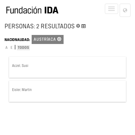
Lan
Toggle
Opt
navigat
PERSONAS: 2 RESULTADOS
AUSTRÍACA
NACIONALIDAD:
|
A
E
TODOS
Aczel, Susi
Eisler, Martín