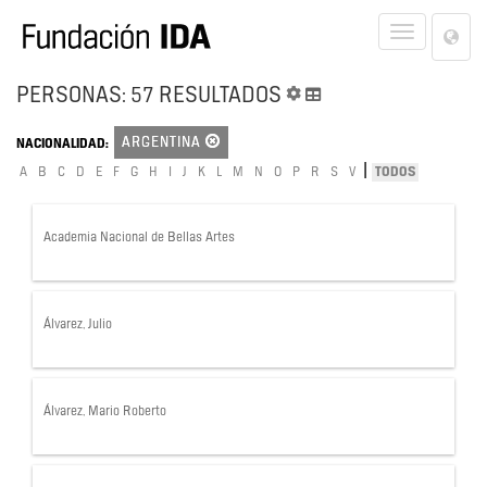
Lan
Toggle
Opt
navigat
PERSONAS: 57 RESULTADOS
ARGENTINA
NACIONALIDAD:
|
A
B
C
D
E
F
G
H
I
J
K
L
M
N
O
P
R
S
V
TODOS
Academia Nacional de Bellas Artes
Álvarez, Julio
Álvarez, Mario Roberto