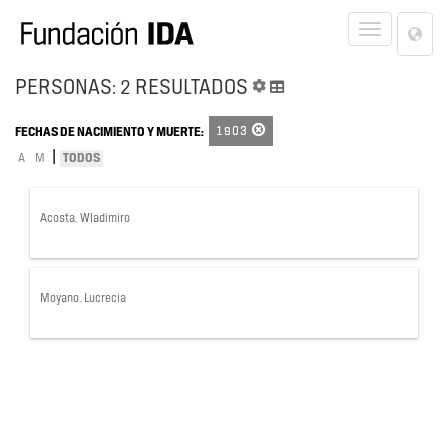
Lan
Toggle
Opt
navigat
PERSONAS: 2 RESULTADOS
1903
FECHAS DE NACIMIENTO Y MUERTE:
|
A
M
TODOS
Acosta, Wladimiro
Moyano, Lucrecia