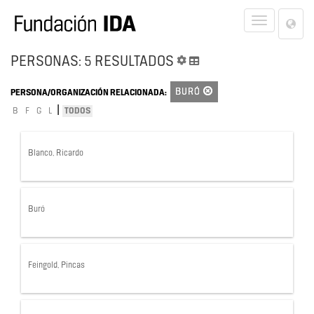
Lan
Toggle
Opt
navigat
PERSONAS: 5 RESULTADOS
BURÓ
PERSONA/ORGANIZACIÓN RELACIONADA:
|
B
F
G
L
TODOS
Blanco, Ricardo
Buró
Feingold, Pincas