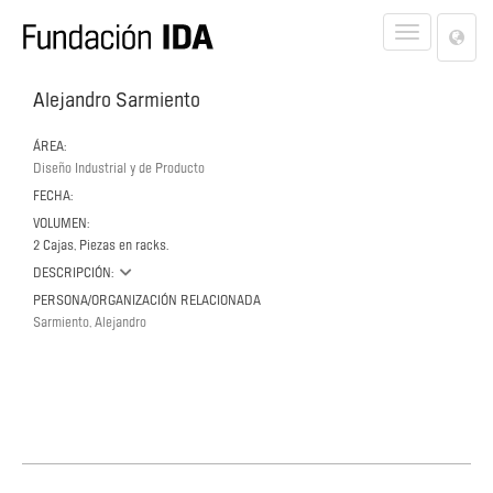
Lan
Toggle
Opt
navigat
Alejandro Sarmiento
ÁREA:
Diseño Industrial y de Producto
FECHA:
VOLUMEN:
2 Cajas, Piezas en racks.
DESCRIPCIÓN:
PERSONA/ORGANIZACIÓN RELACIONADA
Sarmiento, Alejandro