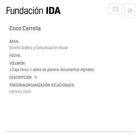
Lan
Toggle
Opt
navigat
Coco Cerrella
ÁREA:
Diseño Gráfico y Comunicación Visual
FECHA:
VOLUMEN:
1 Caja chica, 1 sobre de planera, documentos digitales.
DESCRIPCIÓN:
PERSONA/ORGANIZACIÓN RELACIONADA
Cerrella, Coco