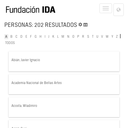
Lan
Toggle
Opt
navigat
PERSONAS: 202 RESULTADOS
|
A
B
C
D
E
F
G
H
I
J
K
L
M
N
O
P
R
S
T
U
V
W
Y
Z
TODOS
Abián, Javier Ignacio
Academia Nacional de Bellas Artes
Acosta, Wladimiro