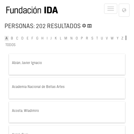
Lan
Toggle
Opt
navigat
PERSONAS: 202 RESULTADOS
|
A
B
C
D
E
F
G
H
I
J
K
L
M
N
O
P
R
S
T
U
V
W
Y
Z
TODOS
Abián, Javier Ignacio
Academia Nacional de Bellas Artes
Acosta, Wladimiro