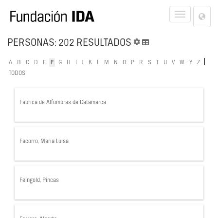
Lan
Toggle
Opt
navigat
PERSONAS: 202 RESULTADOS
|
A
B
C
D
E
F
G
H
I
J
K
L
M
N
O
P
R
S
T
U
V
W
Y
Z
TODOS
Fábrica de Alfombras de Catamarca
Facorro, María Luisa
Feingold, Pincas