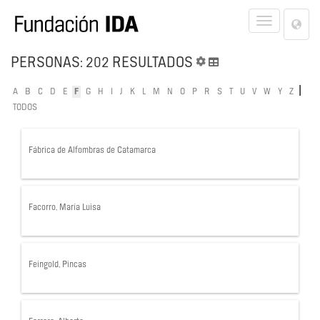
Lan
Toggle
Opt
navigat
PERSONAS: 202 RESULTADOS
|
A
B
C
D
E
F
G
H
I
J
K
L
M
N
O
P
R
S
T
U
V
W
Y
Z
TODOS
Fábrica de Alfombras de Catamarca
Facorro, María Luisa
Feingold, Pincas