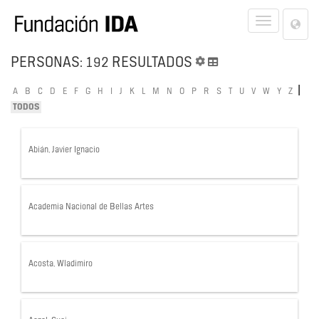
Lan
Toggle
Opt
navigat
PERSONAS: 192 RESULTADOS
|
A
B
C
D
E
F
G
H
I
J
K
L
M
N
O
P
R
S
T
U
V
W
Y
Z
TODOS
Abián, Javier Ignacio
Academia Nacional de Bellas Artes
Acosta, Wladimiro